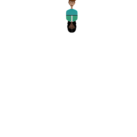
ECM
Auto-Ecole
Agrément : E21 093 0010
Siret : 814 848 149 00039
N° de garantie financière :
2001GF113/202456C
APE : 8553Z