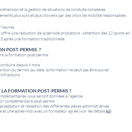
préhension et la gestion de situations de conduite complexes
cements plus sûrs et plus citoyens par des choix de mobilité responsables
 heures.
 offre une réduction de la période probatoire : obtention des 12 points en 1
3 après une formation traditionnelle.
ON POST-PERMIS ?
vre la formation post-permis :
conduire depuis 6 mois
ntion du permis (au-delà, la formation ne peut pas être suivie)
'infractions
 LA FORMATION POST-PERMIS ?
complémentaires vous seront données à l’agence.
ation complémentaire post-permis :
acceptation et réception des différentes pièces administratives
 et une après-midi avec un formateur agréé (voir les détails
ici
)