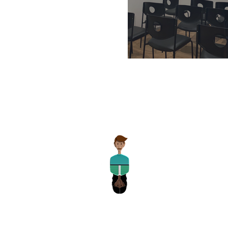
ECM
Auto-Ecole
Agrément : E21 093 0010
Siret : 814 848 149 00039
N° de garantie financière :
2001GF113/202456C