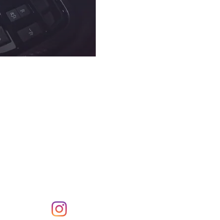
Nos avis certifiés OpinionSystem