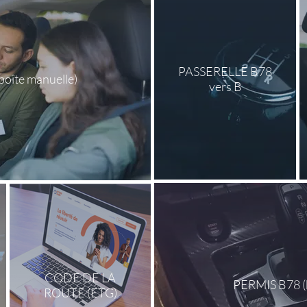
PASSERELLE B78
oîte manuelle)
vers B
CODE DE LA
PERMIS B78 (b
ROUTE (ETG)