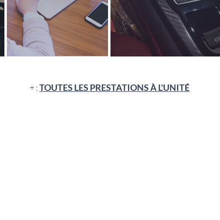
+ :
TOUTES LES PRESTATIONS À L'UNITÉ
LIENS UTILES
CONTACTS
01 76 58 95 86
Inscription
06 21 86 59 33
Financement
Informations
62 rue Voltaire
Tarifs
93100 Montreuil
ecmvoltaire@gmail.com